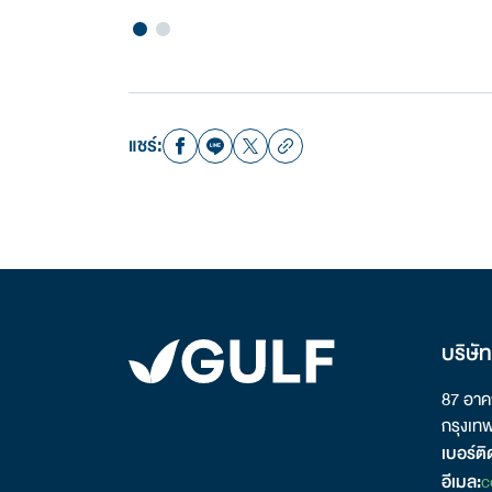
แชร์:
บริษั
87 อาคา
กรุงเท
เบอร์ติ
อีเมล:
c