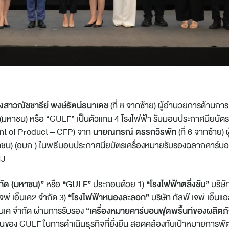
งสาวณัชชารีย์ พงษ์รัตน์ธนาเดช
(ที่ 8 จากซ้าย) ผู้อำนวยการด้านกา
ัด (มหาชน) หรือ “GULF” เป็นตัวแทน 4 โรงไฟฟ้า รับมอบประกาศนียบัตร
int of Product – CFP) จาก
นายณกรณ์ ตรรกวิรพัท
(ที่ 6 จากซ้าย)
าชน) (อบก.) ในพิธีมอบประกาศนียบัตรเครื่องหมายรับรองฉลากคาร์บอ
IJ
ำกัด (มหาชน)”
หรือ
“GULF”
ประกอบด้วย 1)
“โรงไฟฟ้าตลิ่งชัน”
บริษัท
เจพี เอ็นเค2 จำกัด 3)
“โรงไฟฟ้าหนองละลอก”
บริษัท กัลฟ์ เจพี เอ็น
เอ็นเค จำกัด ผ่านการรับรอง
“เครื่องหมายคาร์บอนฟุตพริ้นท์ของผลิตภ
่นของ GULF ในการดำเนินธุรกิจที่ยั่งยืน สอดคล้องกับเป้าหมายการพัฒ