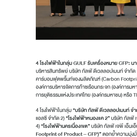
4 โรงไฟฟ้าในกลุ่ม GULF รับเครื่องหมาย CFP: นา
บริหารสินทรัพย์ บริษัท กัลฟ์ ดีเวลลอปเมนท์ จำก
คาร์บอนฟุตพริ้นท์ของผลิตภัณฑ์ (Carbon Footpr
องค์การบริหารจัดการก๊าซเรือนกระจก (องค์การมห
การยุติธรรมแห่งประเทศไทย (องค์กรมหาชน) หรือ T
4 โรงไฟฟ้าในกลุ่ม
“บริษัท กัลฟ์ ดีเวลลอปเมนท์ จ
แอลซี จำกัด 2)
“โรงไฟฟ้าหนองแค 2”
บริษัท กัลฟ์ 
4)
“โรงไฟฟ้านครเนื่องเขต”
บริษัท กัลฟ์ เจพี เอ็น
Footprint of Product – CFP)”
ตอกย้ำความมุ่งมั