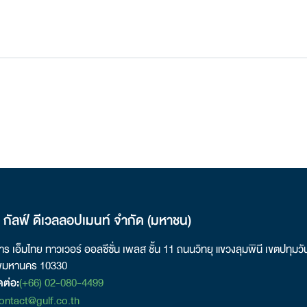
ท กัลฟ์ ดีเวลลอปเมนท์ จำกัด (มหาชน)
ร เอ็มไทย ทาวเวอร์ ออลซีซั่น เพลส ชั้น 11 ถนนวิทยุ
แขวงลุมพินี
เขตปทุมวั
พมหานคร 10330
ดต่อ:
(+66) 02-080-4499
ontact@gulf.co.th