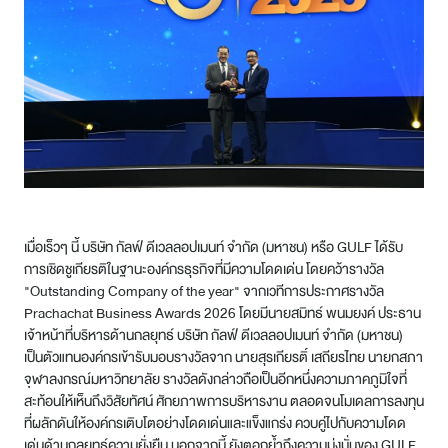
เมื่อเร็วๆ นี้ บริษัท กัลฟ์ ดีเวลลอปเมนท์ จำกัด (มหาชน) หรือ GULF ได้รับ
การเชิดชูเกียรติในฐานะองค์กรธุรกิจที่มีความโดดเด่น โดยคว้ารางวัล
"Outstanding Company of the year" จากเวทีการประกาศรางวัล
Prachachat Business Awards 2026 โดยมีนายสมิทธ์ พนมยงค์ ประธาน
เจ้าหน้าที่บริหารด้านกลยุทธ์ บริษัท กัลฟ์ ดีเวลลอปเมนท์ จํากัด (มหาชน)
เป็นตัวแทนองค์กรเข้ารับมอบรางวัลจาก นายสุรเกียรติ์ เสถียรไทย นายกสภา
จุฬาลงกรณ์มหาวิทยาลัย รางวัลดังกล่าวถือเป็นอีกหนึ่งความภาคภูมิใจที่
สะท้อนให้เห็นถึงวิสัยทัศน์ ศักยภาพการบริหารงาน ตลอดจนโมเดลการลงทุน
ที่ผลักดันให้องค์กรเติบโตอย่างโดดเด่นและแข็งแกร่ง ควบคู่ไปกับความโดด
เด่นด้านกลยุทธ์ความยั่งยืน นอกจากนี้ ยังตอกย้ำถึงความมุ่งมั่นของ GULF