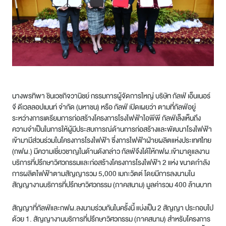
นางพรทิพา ชินเวชกิจวานิชย์ กรรมการผู้จัดการใหญ่ บริษัท กัลฟ์ เอ็นเนอร์
จี ดีเวลลอปเมนท์ จำกัด (มหาชน) หรือ กัลฟ์ เปิดเผยว่า ตามที่กัลฟ์อยู่
ระหว่างการเตรียมการก่อสร้างโครงการโรงไฟฟ้าไอพีพี กัลฟ์เล็งเห็นถึง
ความจำเป็นในการให้ผู้มีประสบการณ์ด้านการก่อสร้างและพัฒนาโรงไฟฟ้า
เข้ามามีส่วนร่วมในโครงการโรงไฟฟ้า ซึ่งการไฟฟ้าฝ่ายผลิตแห่งประเทศไทย
(กฟผ.) มีความเชี่ยวชาญในด้านดังกล่าว กัลฟ์จึงได้ให้กฟผ.เข้ามาดูแลงาน
บริการที่ปรึกษาวิศวกรรมและก่อสร้างโครงการโรงไฟฟ้า 2 แห่ง ขนาดกำลัง
การผลิตไฟฟ้าตามสัญญารวม 5,000 เมกะวัตต์ โดยมีการลงนามใน
สัญญางานบริการที่ปรึกษาวิศวกรรม (ภาคสนาม) มูลค่ารวม 400 ล้านบาท
สัญญาที่กัลฟ์และกฟผ.ลงนามร่วมกันในครั้งนี้ แบ่งเป็น 2 สัญญา ประกอบไป
ด้วย 1. สัญญางานบริการที่ปรึกษาวิศวกรรม (ภาคสนาม) สำหรับโครงการ