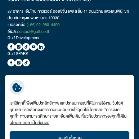
87 อาคาร เอ็มไทย ทาวเวอร์ ออลซีซั่น เพลส ชั้น 11 ถนนวิทยุ
แขวงลุมพินี
เขต
ปทุมวัน กรุงเทพมหานคร 10330
เบอร์ติดต่อ:
(+66) 02-080-4499
อีเมล:
contact@gulf.co.th
Gulf Development
Gulf SPARK
ลิงก์ที่เกี่ยวข้อง:
เข้าสู่เว็บไซต์ Gulf Energy Development
รายงานผลการดําเนินงานตามมาตรฐานการให้บริการในการประกอบกิจการ
เราใช้คุกกี้เพื่อเพิ่มประสิทธิภาพ และประสบการณ์ที่ดีในการใช้งานเว็บไซต์
ไฟฟ้า
คุณสามารถเลือกตั้งค่าความยินยอมการใช้คุกกี้ได้ โดยคลิก "การตั้งค่า
การติดต่อสำหรับคู่ค้า
คุกกี้" ท่านสามารถศึกษารายละเอียดเพิ่มเติมเกี่ยวกับประเภทของคุกกี้ได้ใน
นโยบายความเป็นส่วนตัว
VPN Link
แผนผังเว็บไซต์
ยอมรับทั้งหมด