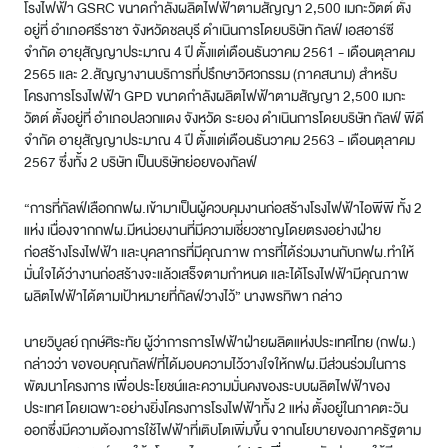
โรงไฟฟ้า GSRC ขนาดกำลังผลิตไฟฟ้าตามสัญญา 2,500 เมกะวัตต์ ตั้ง
อยู่ที่ อำเภอศรีราชา จังหวัดชลบุรี ดำเนินการโดยบริษัท กัลฟ์ เอสอาร์ซี
จำกัด อายุสัญญาประมาณ 4 ปี ตั้งแต่เดือนธันวาคม 2561 - เดือนตุลาคม
2565 และ 2.สัญญางานบริการที่ปรึกษาวิศวกรรม (ภาคสนาม) สำหรับ
โครงการโรงไฟฟ้า GPD ขนาดกำลังผลิตไฟฟ้าตามสัญญา 2,500 เมกะ
วัตต์ ตั้งอยู่ที่ อำเภอปลวกแดง จังหวัด ระยอง ดำเนินการโดยบริษัท กัลฟ์ พีดี
จำกัด อายุสัญญาประมาณ 4 ปี ตั้งแต่เดือนธันวาคม 2563 - เดือนตุลาคม
2567 ซึ่งทั้ง 2 บริษัท เป็นบริษัทย่อยของกัลฟ์
“การที่กัลฟ์เลือกกฟผ.เข้ามาเป็นผู้ควบคุมงานก่อสร้างโรงไฟฟ้าไอพีพี ทั้ง 2
แห่ง เนื่องจากกฟผ.มีหน่วยงานที่มีความเชี่ยวชาญโดยตรงอย่างฝ่าย
ก่อสร้างโรงไฟฟ้า และบุคลากรที่มีคุณภาพ การที่ได้ร่วมงานกับกฟผ.ทำให้
มั่นใจได้ว่างานก่อสร้างจะแล้วเสร็จตามกำหนด และได้โรงไฟฟ้ามีคุณภาพ
ผลิตไฟฟ้าได้ตามเป้าหมายที่กัลฟ์วางไว้” นางพรทิพา กล่าว
นายวิบูลย์ ฤกษ์ศิระทัย ผู้ว่าการการไฟฟ้าฝ่ายผลิตแห่งประเทศไทย (กฟผ.)
กล่าวว่า ขอขอบคุณกัลฟ์ที่ได้มอบความไว้วางใจให้กฟผ.มีส่วนร่วมในการ
พัฒนาโครงการ เพื่อประโยชน์และความมั่นคงของระบบผลิตไฟฟ้าของ
ประเทศ โดยเฉพาะอย่างยิ่งโครงการโรงไฟฟ้าทั้ง 2 แห่ง ตั้งอยู่ในภาคตะวัน
ออกซึ่งมีความต้องการใช้ไฟฟ้าที่เติบโตเพิ่มขึ้น จากนโยบายของภาครัฐตาม