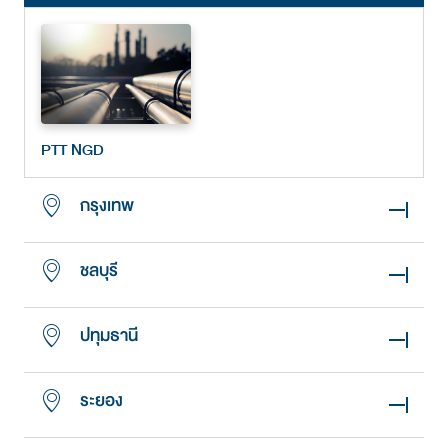
PTT NGD
กรุงเทพ
ชลบุรี
ปทุมธานี
ระยอง